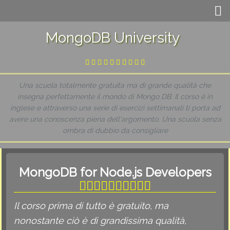
MongoDB University
Una scuola totalmente gratuita ma di grande qualità che
insegna perfettamente il mondo di Mongo DB. Il corso è in
inglese e attraverso una serie di esercizi settimanali ti porta ad
avere una conoscenza piena dell'argomento. Una scuola senza
ombra di dubbio da consigliare
MongoDB for Node.js Developers
Il corso prima di tutto è gratuito, ma
nonostante ciò è di grandissima qualità,